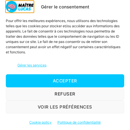
Maths
(22)
Gérer le consentement
Questionner le monde
(1)
Pour offrir les meilleures expériences, nous utilisons des technologies
Sciences et technologie
(1)
telles que les cookies pour stocker et/ou accéder aux informations des
appareils. Le fait de consentir à ces technologies nous permettra de
traiter des données telles que le comportement de navigation ou les ID
uniques sur ce site. Le fait de ne pas consentir ou de retirer son
consentement peut avoir un effet négatif sur certaines caractéristiques
Leçon
et fonctions.
Gérer les services
Additions
(1)
Conjugaison
(1)
ACCEPTER
Espace et géométrie
(4)
REFUSER
Construire des figures géométriques
(4)
VOIR LES PRÉFÉRENCES
Etude de la langue
(12)
Acquérir l’orthographe grammaticale
(1)
Cookie policy
Politique de confidentialité
Enrichir le lexique
(4)