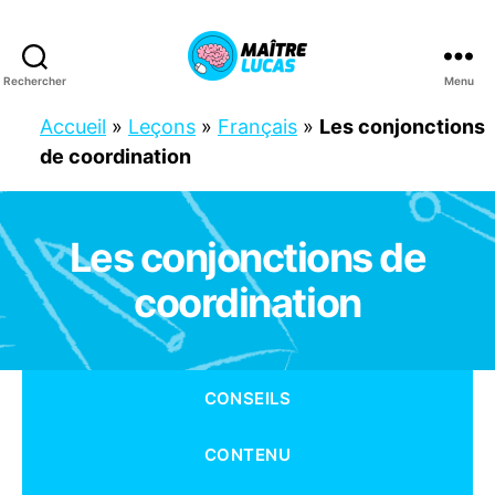
Rechercher
Menu
Maître
Lucas
Accueil
»
Leçons
»
Français
»
Les conjonctions
de coordination
Les conjonctions de
Catégories
C
M
1
coordination
C
M
2
F
R
CONSEILS
A
N
Ç
CONTENU
A
I