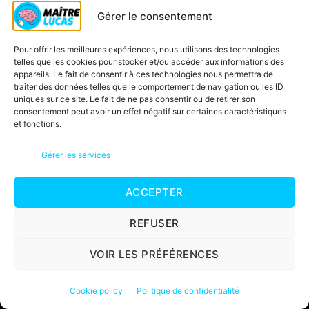
CE2
Gérer le consentement
CM1
Pour offrir les meilleures expériences, nous utilisons des technologies
CM2
telles que les cookies pour stocker et/ou accéder aux informations des
appareils. Le fait de consentir à ces technologies nous permettra de
Cahiers Maître Lucas
traiter des données telles que le comportement de navigation ou les ID
Soutien scolaire CP CE1 CE2 CM1
uniques sur ce site. Le fait de ne pas consentir ou de retirer son
consentement peut avoir un effet négatif sur certaines caractéristiques
Vidéos
et fonctions.
Cartes mentales
Gérer les services
Fiches
Jeux
ACCEPTER
Connexion
REFUSER
Matière
VOIR LES PRÉFÉRENCES
Maths
Cookie policy
Politique de confidentialité
Français