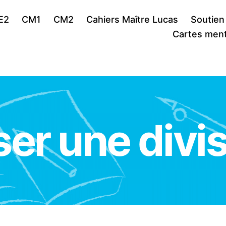
E2
CM1
CM2
Cahiers Maître Lucas
Soutien
Cartes ment
er une divi