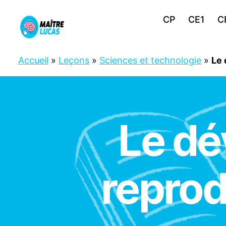
CP
CE1
C
Maître
Lucas
Accueil
»
Leçons
»
Sciences et technologie
»
Le 
Le dé
C
Catégories
M
1
C
M
2
reprod
S
C
I
E
N