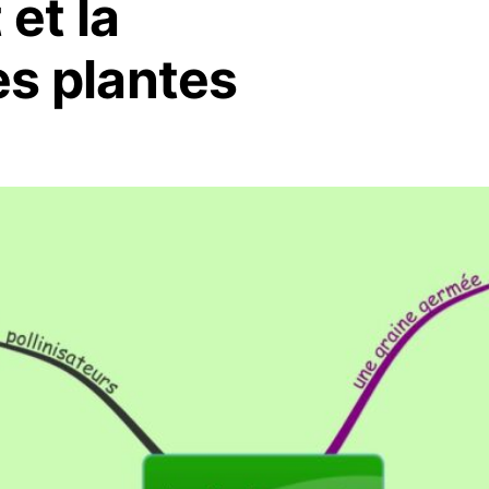
et la
es plantes