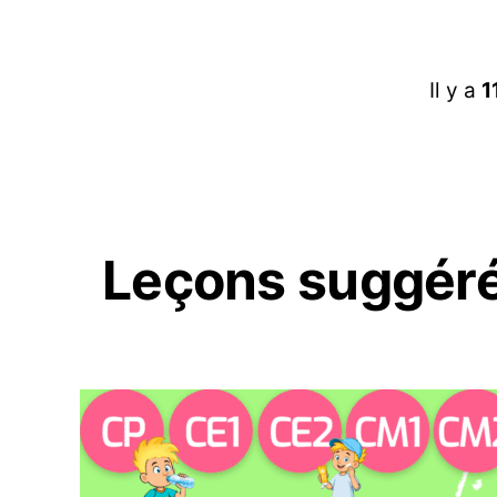
Il y a
1
Leçons suggér