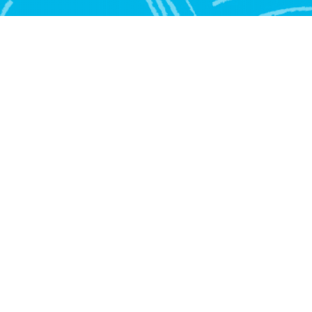
C
E
S
E
T
T
E
C
H
N
O
L
O
G
I
E