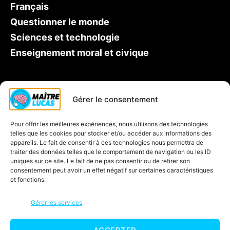
Français
Questionner le monde
Sciences et technologie
Enseignement moral et civique
Qui est Maître Lucas ?
Gérer le consentement
Soutien scolaire CP
Pour offrir les meilleures expériences, nous utilisons des technologies
Contactez-nous
telles que les cookies pour stocker et/ou accéder aux informations des
Inscription à la newsletter
appareils. Le fait de consentir à ces technologies nous permettra de
traiter des données telles que le comportement de navigation ou les ID
Blog
uniques sur ce site. Le fait de ne pas consentir ou de retirer son
consentement peut avoir un effet négatif sur certaines caractéristiques
Jeux éducatifs
et fonctions.
C’est quoi une carte mentale ?
Gérer les services