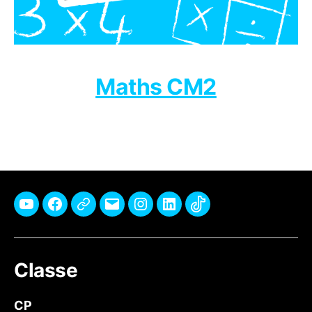
Maths CM2
Youtube
Facebook
Pinterest
E-
Instagram
Linkedin
TikTok
mail
Classe
CP