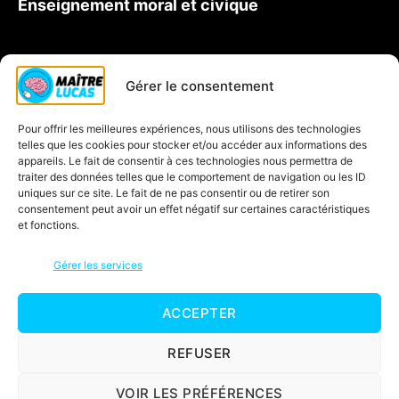
Enseignement moral et civique
Qui est Maître Lucas ?
Gérer le consentement
Soutien scolaire CP
Pour offrir les meilleures expériences, nous utilisons des technologies
Contactez-nous
telles que les cookies pour stocker et/ou accéder aux informations des
Inscription à la newsletter
appareils. Le fait de consentir à ces technologies nous permettra de
traiter des données telles que le comportement de navigation ou les ID
Blog
uniques sur ce site. Le fait de ne pas consentir ou de retirer son
consentement peut avoir un effet négatif sur certaines caractéristiques
Jeux éducatifs
et fonctions.
C’est quoi une carte mentale ?
Gérer les services
ACCEPTER
© 2026
Maître Lucas
Haut
↑
Mentions légales
REFUSER
Politique de confidentialité
VOIR LES PRÉFÉRENCES