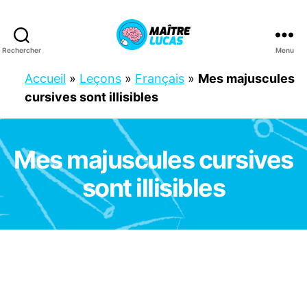
Rechercher
Menu
Maître
Lucas
Accueil
»
Leçons
»
Français
»
Mes majuscules
cursives sont illisibles
Mes majuscules cursives
Catégories
C
E
2
sont illisibles
F
R
A
N
Ç
A
I
S