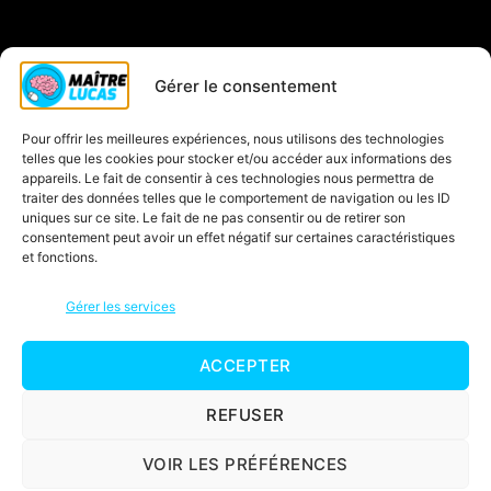
Qui est Maître Lucas ?
Gérer le consentement
Soutien scolaire CP
Pour offrir les meilleures expériences, nous utilisons des technologies
Contactez-nous
telles que les cookies pour stocker et/ou accéder aux informations des
Inscription à la newsletter
appareils. Le fait de consentir à ces technologies nous permettra de
traiter des données telles que le comportement de navigation ou les ID
Blog
uniques sur ce site. Le fait de ne pas consentir ou de retirer son
consentement peut avoir un effet négatif sur certaines caractéristiques
Jeux éducatifs
et fonctions.
C’est quoi une carte mentale ?
Gérer les services
ACCEPTER
© 2026
Maître Lucas
Haut
↑
Mentions légales
REFUSER
Politique de confidentialité
VOIR LES PRÉFÉRENCES
Conditions d’utilisation