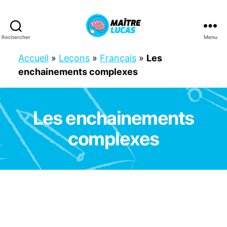
Rechercher
Menu
Maître
Lucas
Accueil
»
Leçons
»
Français
»
Les
enchainements complexes
Les enchainements
Catégories
C
P
complexes
F
R
A
N
Ç
A
I
S