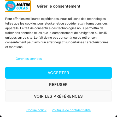
Gérer le consentement
Oh lala, mais se complique et pourquoi il
faut faire tout ça ?
Pour offrir les meilleures expériences, nous utilisons des technologies
telles que les cookies pour stocker et/ou accéder aux informations des
appareils. Le fait de consentir à ces technologies nous permettra de
Bonne question. Parce que tout ce que l’on
traiter des données telles que le comportement de navigation ou les ID
a autour de nous vient de la planète Terre.
uniques sur ce site. Le fait de ne pas consentir ou de retirer son
consentement peut avoir un effet négatif sur certaines caractéristiques
On appelle ça des ressources.
et fonctions.
Gérer les services
ACCEPTER
REFUSER
VOIR LES PRÉFÉRENCES
Cookie policy
Politique de confidentialité