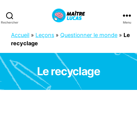
Rechercher
Menu
Maître
Lucas
Accueil
»
Leçons
»
Questionner le monde
»
Le
recyclage
Le recyclage
Catégories
C
M
1
C
M
2
C
P
C
E
1
C
E