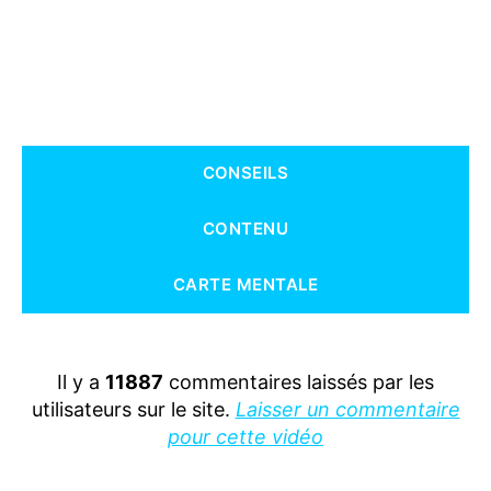
2
C
P
C
E
1
C
E
2
CONSEILS
C
M
1
CONTENU
C
M
2
CARTE MENTALE
Q
U
E
S
T
Il y a
11887
commentaires laissés par les
I
O
utilisateurs sur le site.
Laisser un commentaire
N
pour cette vidéo
N
E
R