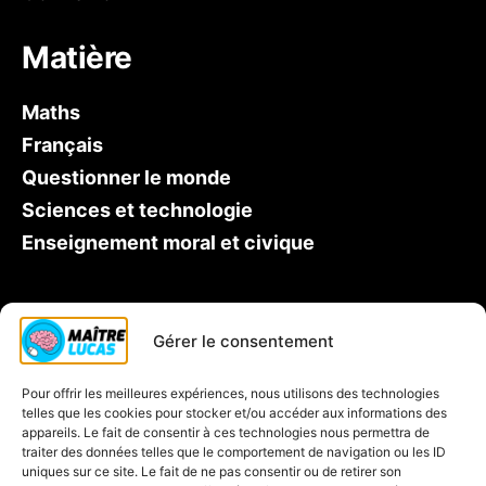
Matière
Maths
Français
Questionner le monde
Sciences et technologie
Enseignement moral et civique
Qui est Maître Lucas ?
Gérer le consentement
Soutien scolaire CP
Pour offrir les meilleures expériences, nous utilisons des technologies
Contactez-nous
telles que les cookies pour stocker et/ou accéder aux informations des
Inscription à la newsletter
appareils. Le fait de consentir à ces technologies nous permettra de
traiter des données telles que le comportement de navigation ou les ID
Blog
uniques sur ce site. Le fait de ne pas consentir ou de retirer son