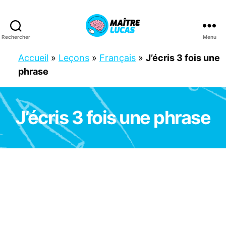
Rechercher
Menu
Maître
Lucas
Accueil
»
Leçons
»
Français
»
J’écris 3 fois une
phrase
J’écris 3 fois une phrase
Catégories
C
E
2
F
R
A
N
Ç
A
I
S