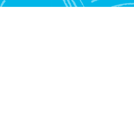
N
E
M
E
N
T
M
O
R
A
L
E
T
C
I
V
I
Q
U
E