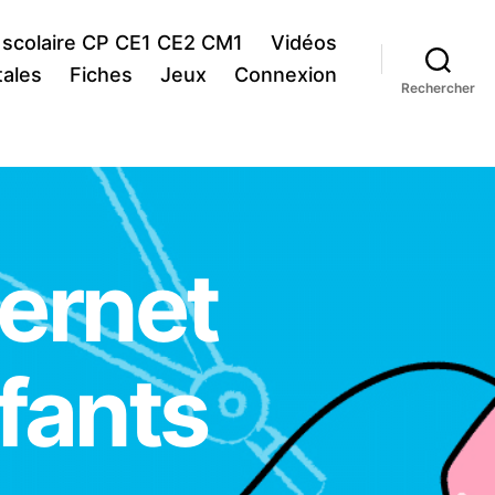
 scolaire CP CE1 CE2 CM1
Vidéos
ales
Fiches
Jeux
Connexion
Rechercher
ternet
fants