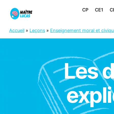
CP
CE1
C
Maître
Lucas
Accueil
»
Leçons
»
Enseignement moral et civiq
Les d
C
Catégories
M
1
C
M
2
expl
E
N
S
EI
G