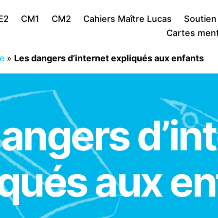
E2
CM1
CM2
Cahiers Maître Lucas
Soutien
Cartes ment
ue
»
Les dangers d’internet expliqués aux enfants
angers d’in
iqués aux en