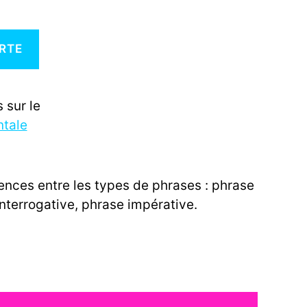
RTE
 sur le
ntale
ences entre les types de phrases : phrase
interrogative, phrase impérative.