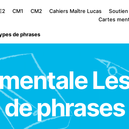
E2
CM1
CM2
Cahiers Maître Lucas
Soutien
Cartes ment
types de phrases
 mentale Les
de phrases