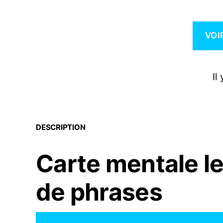
VOI
Il
DESCRIPTION
Carte mentale l
de phrases