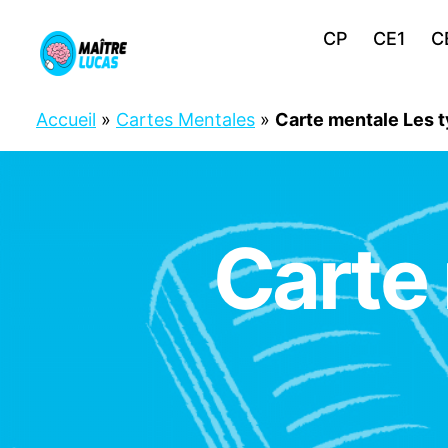
CP
CE1
C
Maître
Lucas
Accueil
»
Cartes Mentales
»
Carte mentale Les 
Carte
C
Catégories
P
C
E
1
C
E
2
F
R
A