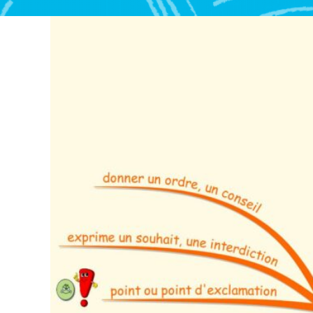
N
Ç
A
I
S