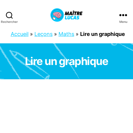
Rechercher
Menu
Maître
Lucas
Accueil
»
Leçons
»
Maths
»
Lire un graphique
Lire un graphique
Catégories
C
P
C
E
1
C
E
2
M
A
T
H
S