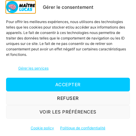
Gérer le consentement
Pour offrir les meilleures expériences, nous utilisons des technologies
Outro fiche d’exercices
telles que les cookies pour stocker et/ou accéder aux informations des
appareils. Le fait de consentir à ces technologies nous permettra de
traiter des données telles que le comportement de navigation ou les ID
uniques sur ce site. Le fait de ne pas consentir ou de retirer son
Dans cette vidéo, tu as appris à lire des
consentement peut avoir un effet négatif sur certaines caractéristiques
tableaux et des graphiques. Tu auras encore
et fonctions.
l’occasion d’en voir beaucoup d’autres. En
attendant, tu peux t’entraîner avec cette fiche
Gérer les services
d’exercices qui est sur le site maitrelucas.fr
sous cette vidéo. À très vite.
ACCEPTER
REFUSER
Une réponse sur « Lire un
VOIR LES PRÉFÉRENCES
graphique »
Cookie policy
Politique de confidentialité