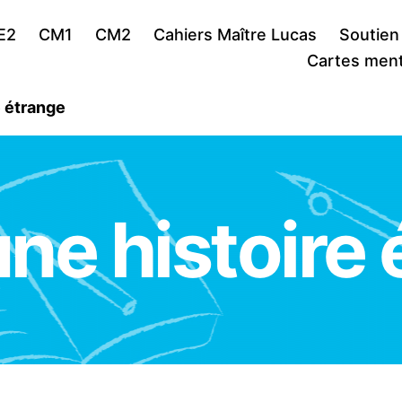
E2
CM1
CM2
Cahiers Maître Lucas
Soutien
Cartes ment
e étrange
une histoire