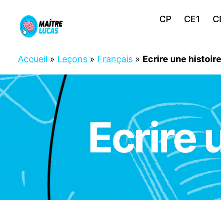
CP
CE1
C
Maître
Lucas
Accueil
»
Leçons
»
Français
»
Ecrire une histoir
Ecrire 
C
Catégories
M
1
C
M
2
F
R
A
N
Ç