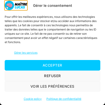
CE2
Gérer le consentement
CM1
CM2
Pour offrir les meilleures expériences, nous utilisons des technologies
telles que les cookies pour stocker et/ou accéder aux informations des
Cahiers Maître Lucas
appareils. Le fait de consentir à ces technologies nous permettra de
Soutien scolaire CP CE1 CE2 CM1
traiter des données telles que le comportement de navigation ou les ID
uniques sur ce site. Le fait de ne pas consentir ou de retirer son
Vidéos
consentement peut avoir un effet négatif sur certaines caractéristiques
et fonctions.
Cartes mentales
Fiches
Gérer les services
Jeux
Connexion
ACCEPTER
REFUSER
Matière
VOIR LES PRÉFÉRENCES
Maths
Français
Cookie policy
Politique de confidentialité
Questionner le monde