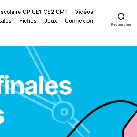
 scolaire CP CE1 CE2 CM1
Vidéos
ales
Fiches
Jeux
Connexion
Rechercher
finales
s