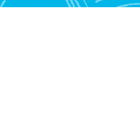
A
I
S