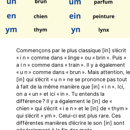
Commençons par le plus classique [in] s’écrit
« i n » comme dans « linge » ou « brin ». Puis «
a i n » comme dans « train ». Il y a également
« u n » comme dans « brun ». Mais attention, le
[in] qui s’écrit « u n » ne se prononce pas tout
à fait de la même manière que [in] « i n ». Ici,
on a « un » et ici « in ». Tu entends la
différence ? Il y a également le [in] de «
chien » qui s’écrit « i e n » et le [in] de « thym »
qui s’écrit « ym ». Celui-ci est plus rare. Ces
différentes manières d’écrire le son [in] sont