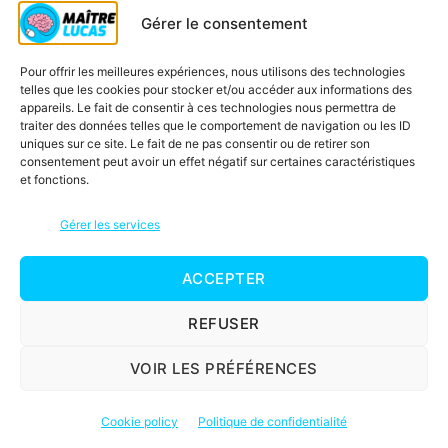
Questionner le monde
Gérer le consentement
Sciences et technologie
Pour offrir les meilleures expériences, nous utilisons des technologies
Enseignement moral et civique
telles que les cookies pour stocker et/ou accéder aux informations des
appareils. Le fait de consentir à ces technologies nous permettra de
traiter des données telles que le comportement de navigation ou les ID
uniques sur ce site. Le fait de ne pas consentir ou de retirer son
Qui est Maître Lucas ?
consentement peut avoir un effet négatif sur certaines caractéristiques
et fonctions.
Soutien scolaire CP
Contactez-nous
Gérer les services
Inscription à la newsletter
ACCEPTER
Blog
Jeux éducatifs
REFUSER
C’est quoi une carte mentale ?
VOIR LES PRÉFÉRENCES
Cookie policy
Politique de confidentialité
© 2026
Maître Lucas
Haut
↑