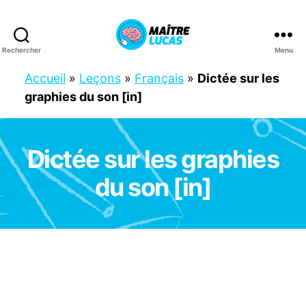
Rechercher
Menu
Maître
Lucas
Accueil
»
Leçons
»
Français
»
Dictée sur les
graphies du son [in]
Dictée sur les graphies
Catégories
C
M
1
du son [in]
C
M
2
F
R
A
N
Ç
A
I