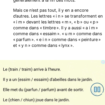
généralement à la fin des mots.
Mais ce n’est pas tout, il y en a encore
d’autres. Les lettres « i n » se transforment en
« i m » devant les lettres « m », « b » ou « p »
comme dans « timbre ». Il y a aussi « a i m »
comme dans « essaim ». « u m » comme dans
« parfum ». « e i n » comme dans « peinture »
et « y n » comme dans « lynx ».