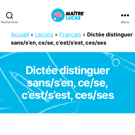
Rechercher
Menu
Maître
Lucas
Accueil
»
Leçons
»
Français
»
Dictée distinguer
sans/s’en, ce/se, c’est/s’est, ces/ses
Dictée distinguer
Catégories
C
M
1
sans/s’en, ce/se,
C
M
c’est/s’est, ces/ses
2
F
R
A
N
Ç
A
I