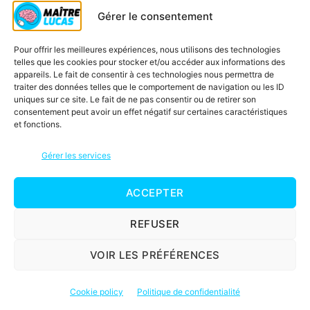
Maintenant que la dictée est terminée, je te
Gérer le consentement
propose de la relire en faisant bien attention
aux homophones et en vérifiant ces éléments.
Pour offrir les meilleures expériences, nous utilisons des technologies
telles que les cookies pour stocker et/ou accéder aux informations des
Mets pause.
appareils. Le fait de consentir à ces technologies nous permettra de
traiter des données telles que le comportement de navigation ou les ID
uniques sur ce site. Le fait de ne pas consentir ou de retirer son
consentement peut avoir un effet négatif sur certaines caractéristiques
et fonctions.
Gérer les services
ACCEPTER
REFUSER
VOIR LES PRÉFÉRENCES
Cookie policy
Politique de confidentialité