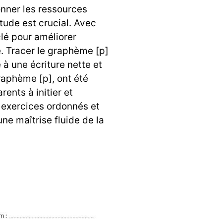
onner les ressources
tude est crucial. Avec
clé pour améliorer
e. Tracer le graphème [p]
e à une écriture nette et
raphème [p], ont été
ents à initier et
s exercices ordonnés et
une maîtrise fluide de la