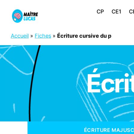
CP
CE1
C
Maître
Lucas
Accueil
»
Fiches
»
Écriture cursive du p
Écri
C
Catégories
P
C
E
1
F
R
A
N
Ç
A
ÉCRITURE MAJUS