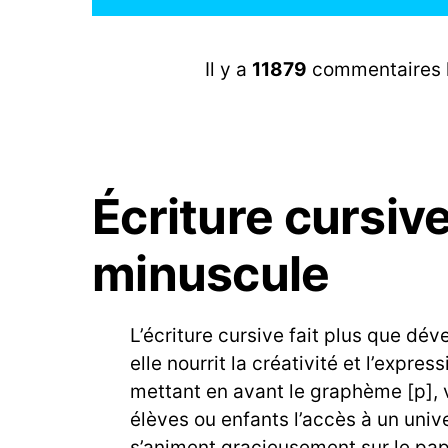
I
S
Il y a
11879
commentaires lai
Écriture cursiv
minuscule
L’écriture cursive fait plus que déve
elle nourrit la créativité et l’expres
mettant en avant le graphème [p],
élèves ou enfants l’accès à un univ
s’animent gracieusement sur le pap