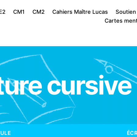
E2
CM1
CM2
Cahiers Maître Lucas
Soutien
Cartes ment
ture cursive
CULE
ÉCR