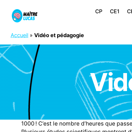
CP
CE1
C
Maître
Lucas
Accueil
»
Vidéo et pédagogie
Vid
C
Catégories
O
N
S
E
I
L
S
P
R
1000 ! C’est le nombre d’heures que passe
O
F
Plusieurs études scientifiques montrent d