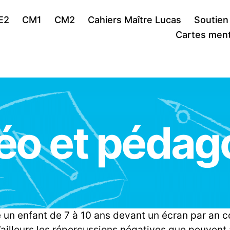
E2
CM1
CM2
Cahiers Maître Lucas
Soutien
Cartes ment
éo et pédag
 un enfant de 7 à 10 ans devant un écran par an co
’ailleurs les répercussions négatives que peuvent a