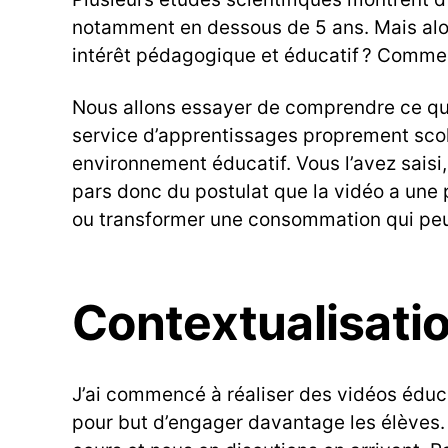
E
notamment en dessous de 5 ans. Mais alors
S
S
intérêt pédagogique et éducatif ? Commen
E
U
R
Nous allons essayer de comprendre ce qui c
S
service d’apprentissages proprement scol
environnement éducatif. Vous l’avez saisi
pars donc du postulat que la vidéo a une p
ou transformer une consommation qui peut
Contextualisatio
J’ai commencé à réaliser des vidéos éduca
pour but d’engager davantage les élèves. 