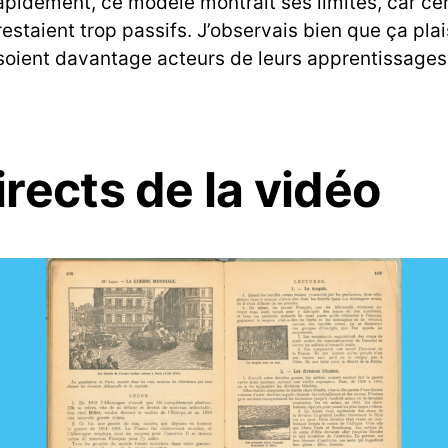
apidement, ce modèle montrait ses limites, car cer
staient trop passifs. J’observais bien que ça plaisa
soient davantage acteurs de leurs apprentissages 
rects de la vidéo