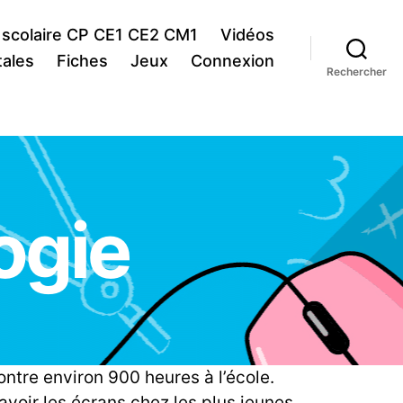
 scolaire CP CE1 CE2 CM1
Vidéos
ales
Fiches
Jeux
Connexion
Rechercher
ogie
ntre environ 900 heures à l’école.
voir les écrans chez les plus jeunes,