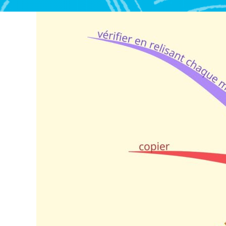
N
Ç
A
I
S