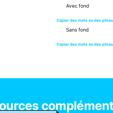
Avec fond
Copier des mots ou des phra
Sans fond
Copier des mots ou des phra
ources complément