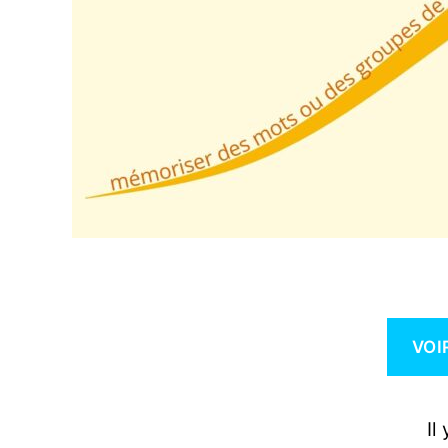
VOI
Il