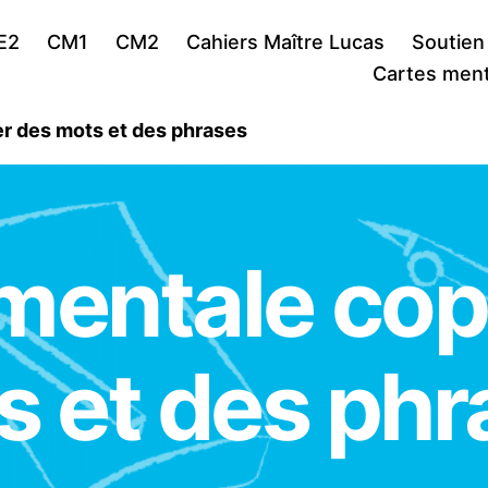
E2
CM1
CM2
Cahiers Maître Lucas
Soutien
Cartes ment
r des mots et des phrases
mentale cop
s et des phr