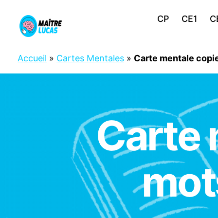
CP
CE1
C
Maître
Lucas
Accueil
»
Cartes Mentales
»
Carte mentale copie
Carte 
C
Catégories
P
C
E
1
C
mot
E
2
F
R
A