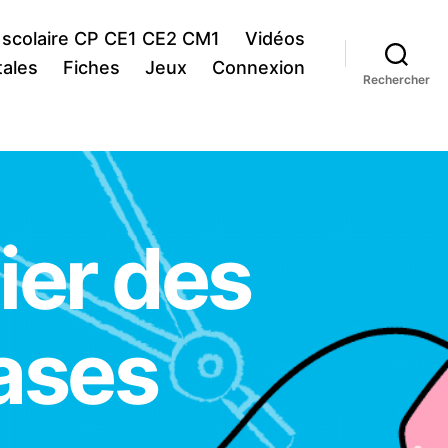
 scolaire CP CE1 CE2 CM1
Vidéos
ales
Fiches
Jeux
Connexion
Rechercher
ier des
ases