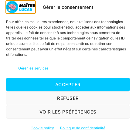
RÉPONDRE
Gérer le consentement
Pour offrir les meilleures expériences, nous utilisons des technologies
dit :
Charlotte
telles que les cookies pour stocker et/ou accéder aux informations des
11 octobre 2023 à 14h20
appareils. Le fait de consentir à ces technologies nous permettra de
traiter des données telles que le comportement de navigation ou les ID
Bonjour Maître Lucas et merci pour ce partage.
uniques sur ce site. Le fait de ne pas consentir ou de retirer son
Quel travail colossal !
consentement peut avoir un effet négatif sur certaines caractéristiques
et fonctions.
RÉPONDRE
Gérer les services
dit :
Maître Lucas
ACCEPTER
13 octobre 2023 à 13h54
Merci !
REFUSER
Maître Lucas
VOIR LES PRÉFÉRENCES
RÉPONDRE
PAR AUTEUR DE L’ARTICLE
Cookie policy
Politique de confidentialité