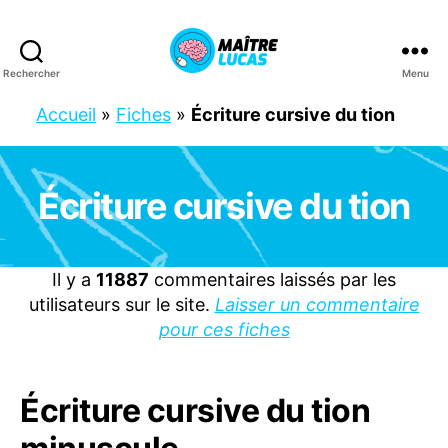
Rechercher
Menu
Maître
Lucas
Accueil
»
Fiches
»
Écriture cursive du tion
Écriture cursive du tion
Catégories
C
P
C
E
1
Il y a
11887
commentaires laissés par les
F
utilisateurs sur le site.
Laisser un commentaire
R
A
pour ces fiches
N
Ç
A
I
Écriture cursive du tion
S