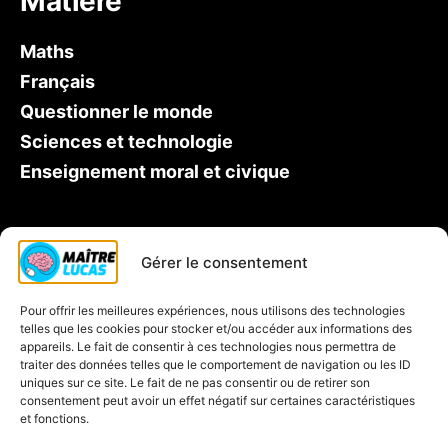
Matière
Maths
Français
Questionner le monde
Sciences et technologie
Enseignement moral et civique
Qui est Maître Lucas ?
Gérer le consentement
Soutien scolaire CP
Pour offrir les meilleures expériences, nous utilisons des technologies
Contactez-nous
telles que les cookies pour stocker et/ou accéder aux informations des
Inscription à la newsletter
appareils. Le fait de consentir à ces technologies nous permettra de
traiter des données telles que le comportement de navigation ou les ID
Blog
uniques sur ce site. Le fait de ne pas consentir ou de retirer son
consentement peut avoir un effet négatif sur certaines caractéristiques
Jeux éducatifs
et fonctions.
C’est quoi une carte mentale ?