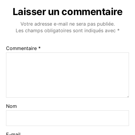
c
Laisser un commentaire
u
r
Votre adresse e-mail ne sera pas publiée.
s
Les champs obligatoires sont indiqués avec
*
i
v
e
Commentaire
*
Nom
E-mail