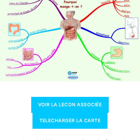
S
E
T
T
E
C
H
N
O
L
O
G
I
E
VOIR LA LECON ASSOCIÉE
TELECHARGER LA CARTE