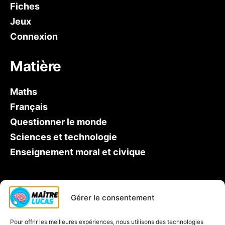
Fiches
Jeux
Connexion
Matière
Maths
Français
Questionner le monde
Sciences et technologie
Enseignement moral et civique
Qui est Maître Lucas ?
Gérer le consentement
Soutien scolaire CP
Pour offrir les meilleures expériences, nous utilisons des technologies
Contactez-nous