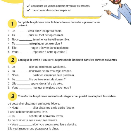
Ç
A
I
S