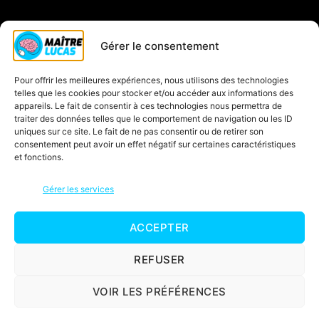
Qui est Maître Lucas ?
Gérer le consentement
Soutien scolaire CP
Pour offrir les meilleures expériences, nous utilisons des technologies
Contactez-nous
telles que les cookies pour stocker et/ou accéder aux informations des
Inscription à la newsletter
appareils. Le fait de consentir à ces technologies nous permettra de
traiter des données telles que le comportement de navigation ou les ID
Blog
uniques sur ce site. Le fait de ne pas consentir ou de retirer son
consentement peut avoir un effet négatif sur certaines caractéristiques
Jeux éducatifs
et fonctions.
C’est quoi une carte mentale ?
Gérer les services
ACCEPTER
© 2026
Maître Lucas
Haut
↑
Mentions légales
REFUSER
Politique de confidentialité
VOIR LES PRÉFÉRENCES
Conditions d’utilisation