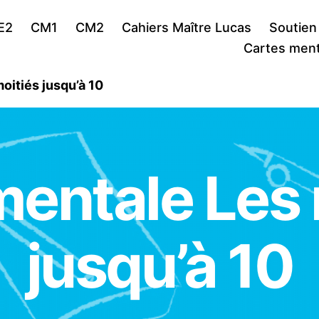
E2
CM1
CM2
Cahiers Maître Lucas
Soutien
Cartes ment
oitiés jusqu’à 10
mentale Les 
jusqu’à 10