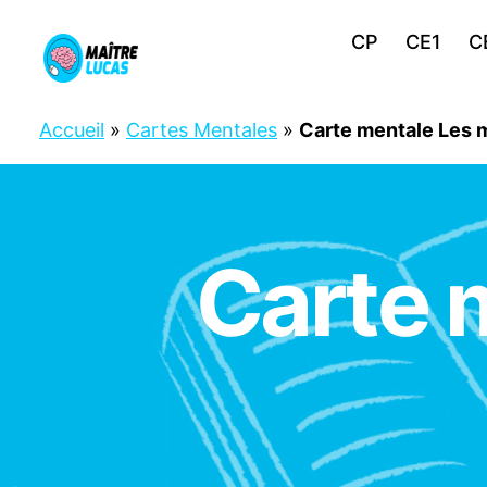
CP
CE1
C
Maître
Lucas
Accueil
»
Cartes Mentales
»
Carte mentale Les m
Carte 
C
Catégories
P
C
E
1
M
A
T
H
S