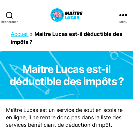
Rechercher
Menu
Maître
Lucas
Accueil
»
Maitre Lucas est-il déductible des
impôts ?
Maitre Lucas est-il
Catégories
F
A
Q
déductible des impôts ?
S
U
P
P
O
R
Maître Lucas est un service de soutien scolaire
T
en ligne, il ne rentre donc pas dans la liste des
services bénéficiant de déduction d’impôt.