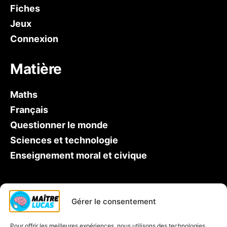
Fiches
Jeux
Connexion
Matière
Maths
Français
Questionner le monde
Sciences et technologie
Enseignement moral et civique
Qui est Maître Lucas ?
Gérer le consentement
Soutien scolaire CP
Pour offrir les meilleures expériences, nous utilisons des technologies