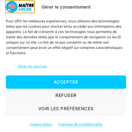
Gérer le consentement
Qui est Maître Lucas ?
Soutien scolaire CP
Pour offrir les meilleures expériences, nous utilisons des technologies
telles que les cookies pour stocker et/ou accéder aux informations des
Contactez-nous
appareils. Le fait de consentir à ces technologies nous permettra de
traiter des données telles que le comportement de navigation ou les ID
Inscription à la newsletter
uniques sur ce site. Le fait de ne pas consentir ou de retirer son
Blog
consentement peut avoir un effet négatif sur certaines caractéristiques
et fonctions.
Jeux éducatifs
C’est quoi une carte mentale ?
Gérer les services
ACCEPTER
© 2026
Maître Lucas
Haut
↑
REFUSER
Mentions légales
VOIR LES PRÉFÉRENCES
Politique de confidentialité
Conditions d’utilisation
Cookie policy
Politique de confidentialité