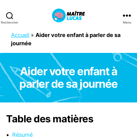
Rechercher
Menu
Maître
Lucas
Accueil
»
Aider votre enfant à parler de sa
journée
Aider votre enfant à
Catégories
C
O
N
parler de sa journée
S
E
I
L
S
P
A
Table des matières
R
E
N
Résumé
T