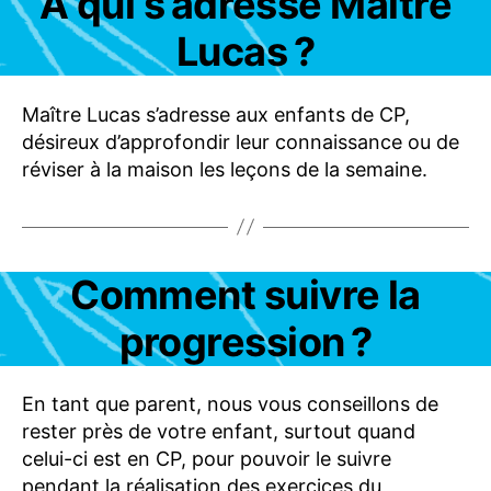
À qui s’adresse Maître
B
O
Lucas ?
N
N
E
M
Maître Lucas s’adresse aux enfants de CP,
E
désireux d’approfondir leur connaissance ou de
N
T
réviser à la maison les leçons de la semaine.
S
-
O
F
F
R
Catégories
Comment suivre la
C
E
O
S
M
progression ?
F
M
A
E
Q
N
T
En tant que parent, nous vous conseillons de
-
rester près de votre enfant, surtout quand
C
A
celui-ci est en CP, pour pouvoir le suivre
-
pendant la réalisation des exercices du
M