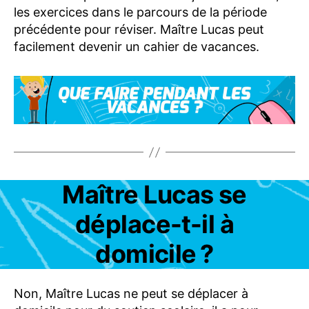
les exercices dans le parcours de la période
précédente pour réviser. Maître Lucas peut
facilement devenir un cahier de vacances.
Catégories
Maître Lucas se
F
A
Q
déplace-t-il à
M
A
domicile ?
I
T
R
E
Non, Maître Lucas ne peut se déplacer à
-
L