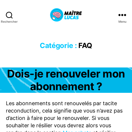
Rechercher
Menu
Maître
Lucas
Catégorie :
FAQ
Catégories
Dois-je renouveler mon
F
A
Q
abonnement ?
S
U
P
P
Les abonnements sont renouvelés par tacite
O
reconduction, cela signifie que vous n’avez pas
R
T
d’action à faire pour le renouveler. Si vous
souhaiter le résilier vous devrez alors vous