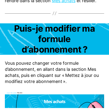
rendre dans la section
Mes achats
et résilier.
Catégories
Puis-je modifier ma
A
B
O
formule
N
N
E
d’abonnement ?
M
E
N
T
Vous pouvez changer votre formule
S
d’abonnement, en allant dans la section Mes
-
achats, puis en cliquant sur « Mettez à jour ou
O
F
modifiez votre abonnement ».
F
R
E
S
F
A