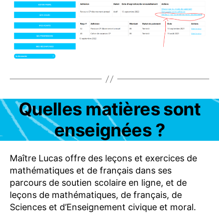
Q
P
R
O
FI
L
-
C
O
M
P
T
Catégories
Quelles matières sont
A
E
B
S
O
enseignées ?
U
N
P
N
P
E
O
M
Maître Lucas offre des leçons et exercices de
R
E
T
mathématiques et de français dans ses
N
T
parcours de soutien scolaire en ligne, et de
S
leçons de mathématiques, de français, de
-
O
Sciences et d’Enseignement civique et moral.
F