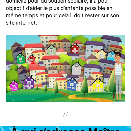
domicile pour du soutien scolaire, il a pour
U
objectif d’aider le plus d’enfants possible en
C
A
même temps et pour cela il doit rester sur son
S
site internet.
Catégories
A