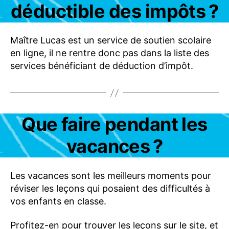
Q
déductible des impôts ?
S
U
P
P
Maître Lucas est un service de soutien scolaire
O
en ligne, il ne rentre donc pas dans la liste des
R
T
services bénéficiant de déduction d’impôt.
Catégories
Que faire pendant les
A
I
D
vacances ?
E
F
A
Q
Les vacances sont les meilleurs moments pour
réviser les leçons qui posaient des difficultés à
vos enfants en classe.
Profitez-en pour trouver les leçons sur le site, et