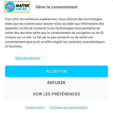
Qui est Maître Lucas ?
Gérer le consentement
Soutien scolaire CP
Pour offrir les meilleures expériences, nous utilisons des technologies
Contactez-nous
telles que les cookies pour stocker et/ou accéder aux informations des
Inscription à la newsletter
appareils. Le fait de consentir à ces technologies nous permettra de
traiter des données telles que le comportement de navigation ou les ID
Blog
uniques sur ce site. Le fait de ne pas consentir ou de retirer son
consentement peut avoir un effet négatif sur certaines caractéristiques
Jeux éducatifs
et fonctions.
C’est quoi une carte mentale ?
Gérer les services
ACCEPTER
© 2026
Maître Lucas
Haut
↑
Mentions légales
REFUSER
Politique de confidentialité
VOIR LES PRÉFÉRENCES
Conditions d’utilisation
Cookie policy
Politique de confidentialité