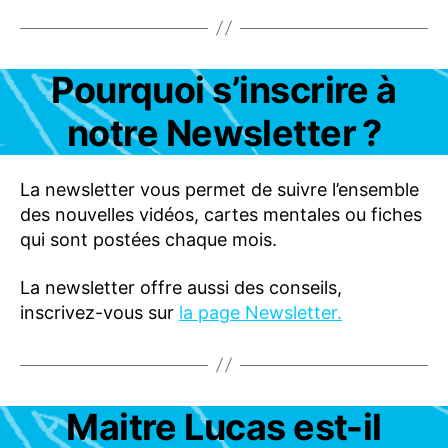
F
R
E
S
C
Catégories
Pourquoi s’inscrire à
A
O
B
M
O
notre Newsletter ?
M
N
E
N
N
E
T
M
La newsletter vous permet de suivre l’ensemble
-
E
C
des nouvelles vidéos, cartes mentales ou fiches
N
A
T
qui sont postées chaque mois.
-
S
M
-
A
O
La newsletter offre aussi des conseils,
R
F
inscrivez-vous sur
la page Newsletter.
C
F
H
R
E
E
S
F
A
F
Q
A
Catégories
Maitre Lucas est-il
F
Q
A