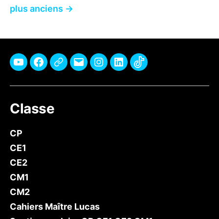
des
plus anciens
→
publications
Youtube
Facebook
Pinterest
E-
Instagram
Linkedin
TikTok
mail
Classe
CP
CE1
CE2
CM1
CM2
Cahiers Maître Lucas