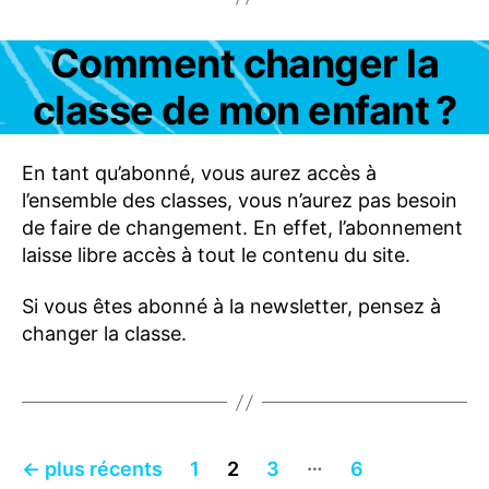
Catégories
Comment changer la
F
A
Q
classe de mon enfant ?
P
R
O
FI
En tant qu’abonné, vous aurez accès à
L
l’ensemble des classes, vous n’aurez pas besoin
-
C
de faire de changement. En effet, l’abonnement
O
laisse libre accès à tout le contenu du site.
M
P
T
Si vous êtes abonné à la newsletter, pensez à
E
changer la classe.
Pagination
…
←
plus récents
1
2
3
6