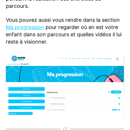
A
parcours.
R
C
H
Vous pouvez aussi vous rendre dans la section
E
Ma progression
pour regarder où en est votre
F
enfant dans son parcours et quelles vidéos il lui
A
Q
reste à visionner.
P
R
O
FI
L
-
C
O
M
P
T
E