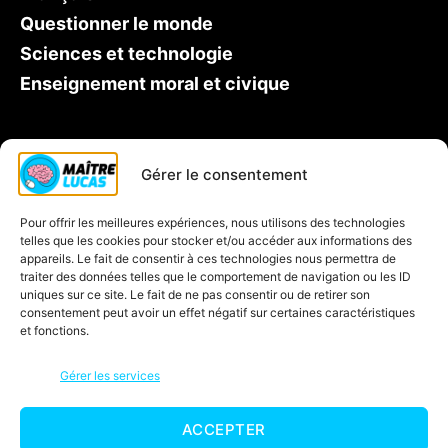
Questionner le monde
Sciences et technologie
Enseignement moral et civique
Qui est Maître Lucas ?
Gérer le consentement
Soutien scolaire CP
Pour offrir les meilleures expériences, nous utilisons des technologies
Contactez-nous
telles que les cookies pour stocker et/ou accéder aux informations des
Inscription à la newsletter
appareils. Le fait de consentir à ces technologies nous permettra de
traiter des données telles que le comportement de navigation ou les ID
Blog
uniques sur ce site. Le fait de ne pas consentir ou de retirer son
consentement peut avoir un effet négatif sur certaines caractéristiques
Jeux éducatifs
et fonctions.
C’est quoi une carte mentale ?
Gérer les services
ACCEPTER
© 2026
Maître Lucas
Haut
↑