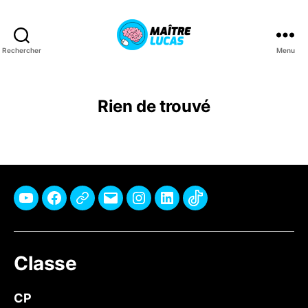
Rechercher
Menu
Maître
Lucas
Rien de trouvé
Youtube
Facebook
Pinterest
E-
Instagram
Linkedin
TikTok
mail
Classe
CP