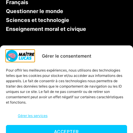
Français
Questionner le monde
Sciences et technologie
Enseignement moral et civique
Qui est Maître Lucas ?
Gérer le consentement
Soutien scolaire CP
Pour offrir les meilleures expériences, nous utilisons des technologies
Contactez-nous
telles que les cookies pour stocker et/ou accéder aux informations des
Inscription à la newsletter
appareils. Le fait de consentir à ces technologies nous permettra de
traiter des données telles que le comportement de navigation ou les ID
Blog
uniques sur ce site. Le fait de ne pas consentir ou de retirer son
consentement peut avoir un effet négatif sur certaines caractéristiques
Jeux éducatifs
et fonctions.
C’est quoi une carte mentale ?
Gérer les services
ACCEPTER